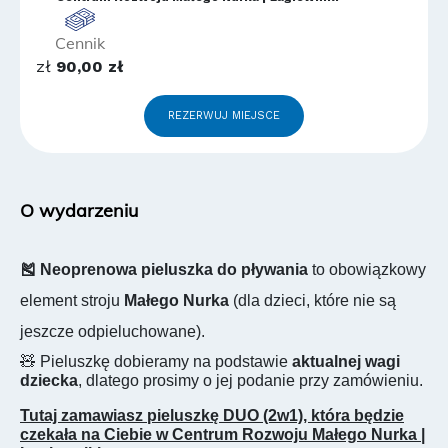
Cennik
zł
90,00 zł
REZERWUJ MIEJSCE
O wydarzeniu
🎽 Neoprenowa pieluszka do pływania
to obowiązkowy
element stroju
Małego Nurka
(dla dzieci, które nie są
jeszcze odpieluchowane).
🧸 Pieluszkę dobieramy na podstawie
aktualnej wagi
dziecka
, dlatego prosimy o jej podanie przy zamówieniu.
Tutaj zamawiasz pieluszkę DUO (2w1), która będzie
czekała na Ciebie w Centrum Rozwoju Małego Nurka |