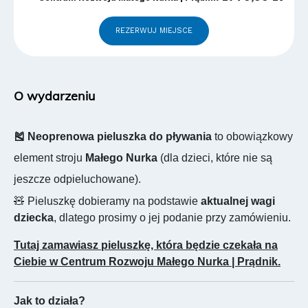
REZERWUJ MIEJSCE
O wydarzeniu
🎽 Neoprenowa pieluszka do pływania
to obowiązkowy
element stroju
Małego Nurka
(dla dzieci, które nie są
jeszcze odpieluchowane).
🧸 Pieluszkę dobieramy na podstawie
aktualnej wagi
dziecka
, dlatego prosimy o jej podanie przy zamówieniu.
Tutaj zamawiasz pieluszkę, która będzie czekała na
Ciebie w Centrum Rozwoju Małego Nurka | Prądnik.
Jak to działa?