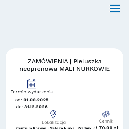
ZAMÓWIENIA | Pieluszka
neoprenowa MALI NURKOWIE
Termin wydarzenia
od:
01.08.2025
do:
31.12.2026
Cennik
Lokalizacja
zł
70,00 zł
Centrum Rozwoju Małego Nurka | Prądnik