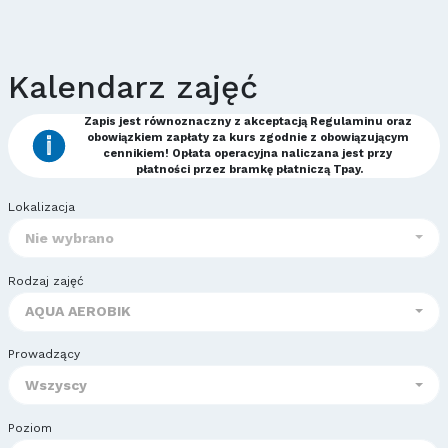
Kalendarz zajęć
Zapis jest równoznaczny z akceptacją Regulaminu oraz 
obowiązkiem zapłaty za kurs zgodnie z obowiązującym 
cennikiem! Opłata operacyjna naliczana jest przy 
płatności przez bramkę płatniczą Tpay.
Lokalizacja
Nie wybrano
Rodzaj zajęć
AQUA AEROBIK
Prowadzący
Wszyscy
Poziom