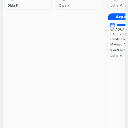
Olga K.
Olga K.
Julia M.
Aqua
ŁA AQUA | 
5.08, 20:4
Centrum 
Małego Nu
Łagiewnik
Julia M.