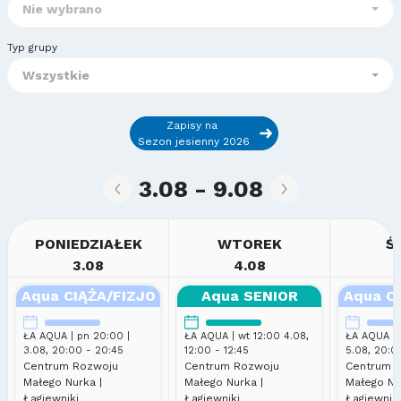
Nie wybrano
Typ grupy
Wszystkie
Zapisy na
Sezon jesienny 2026
3.08 - 9.08
PONIEDZIAŁEK
WTOREK
Ś
3.08
4.08
Aqua CIĄŻA/FIZJO
Aqua SENIOR
Aqua C
ŁA AQUA | pn 20:00 |
ŁA AQUA | wt 12:00 4.08,
ŁA AQUA | 
3.08, 20:00 - 20:45
12:00 - 12:45
5.08, 20:0
Centrum Rozwoju
Centrum Rozwoju
Centrum 
Małego Nurka |
Małego Nurka |
Małego Nu
Łagiewniki
Łagiewniki
Łagiewnik